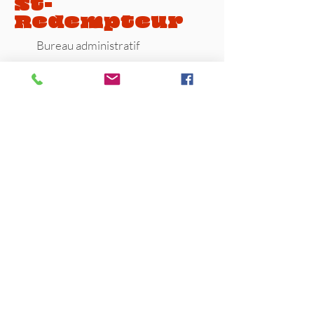
St-
Redempteur
Bureau administratif
85-A rue du Grand-Tronc,
Lévis, Qc, G6K 1C3
418-831-4040
Horaire :
Mardi: 12h à 16h
Mercredi : 15h à 21h
Samedi : 12h à 16h